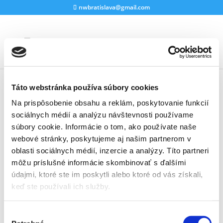
nwbratislava@gmail.com
Táto webstránka používa súbory cookies
Z našich lekcií: August 2020
Na prispôsobenie obsahu a reklám, poskytovanie funkcií
od
Katarína Holubová
|
aug 2, 2020
|
Nordic walking
sociálnych médií a analýzu návštevnosti používame
súbory cookie. Informácie o tom, ako používate naše
Krasne slnecne pocasie v Sade Janka Krala.
webové stránky, poskytujeme aj našim partnerom v
oblasti sociálnych médií, inzercie a analýzy. Títo partneri
môžu príslušné informácie skombinovať s ďalšími
údajmi, ktoré ste im poskytli alebo ktoré od vás získali,
keď ste používali ich služby.
Najnovšie články
Z našich lekcií: August 2020
Výber