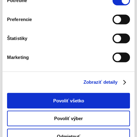
Potrebné
súhlasu
Najnovšie komentáre
hello world
komentoval
Z našich lekcií: August 2020
Preferencie
MyBlog
komentoval
Z našich lekcií: August 2020
where to get toradol
komentoval
Z našich lekcií:
Štatistiky
August 2020
allergic reaction to periactin
komentoval
Z našich
Marketing
lekcií: August 2020
solubility of cyproheptadine hcl
komentoval
Z našich
lekcií: August 2020
Zobraziť detaily
Archív
august 2020
Povoliť všetko
Kategórie
Povoliť výber
Nordic walking
Odmietnuť